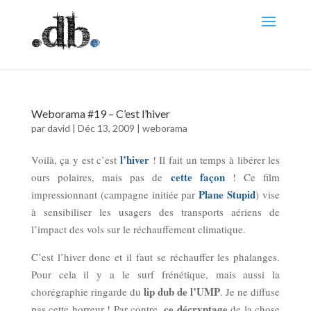
Weborama #19 – C’est l’hiver
par
david
|
Déc 13, 2009
|
weborama
l’hiver
Voilà, ça y est c’est
! Il fait un temps à libérer les
cette façon
ours polaires, mais pas de
! Ce film
Plane Stupid
impressionnant (campagne initiée par
) vise
à sensibiliser les usagers des transports aériens de
l’impact des vols sur le réchauffement climatique.
C’est l’hiver donc et il faut se réchauffer les phalanges.
Pour cela il y a le surf frénétique, mais aussi la
lip dub de l’UMP
chorégraphie ringarde du
. Je ne diffuse
ce décryptage
pas cette horreur ! Par contre,
de la chose