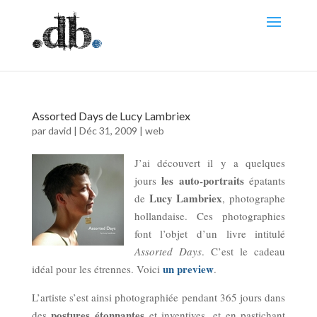
Assorted Days de Lucy Lambriex
par
david
|
Déc 31, 2009
|
web
J’ai découvert il y a quelques
les auto-portraits
jours
épatants
Lucy Lambriex
de
, photographe
hollandaise. Ces photographies
font l’objet d’un livre intitulé
Assorted Days
. C’est le cadeau
un preview
idéal pour les étrennes. Voici
.
L’artiste s’est ainsi photographiée pendant 365 jours dans
postures étonnantes
des
et inventives, et en pastichant